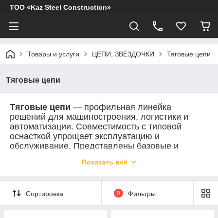
ТОО «Kaz Steel Construction»
Товары и услуги
ЦЕПИ, ЗВЁЗДОЧКИ
Тяговые цепи
Тяговые цепи
Тяговые цепи
— профильная линейка
решений для машиностроения, логистики и
автоматизации. Совместимость с типовой
оснасткой упрощает эксплуатацию и
обслуживание. Представлены базовые и
усиленные исполнения, а также варианты для
Показать всё
повышенных нагрузок. Номенклатура
регулярно пополняется. Доступны варианты с
разной геометрией звена и ресурсом под
Сортировка
0
Фильтры
длительную работу. Используются в тяговых
конвейерах, элеваторах и транспортёрах с
высокой нагрузкой. Ориентированы на тяговую