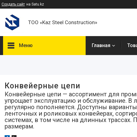
Создать сайт
на Satu.kz
ТОО «Kaz Steel Construction»
Меню
Главная
Тов
Фильтры
Цена
Конвейерные цепи
В наличии
Конвейерные цепи — ассортимент для пром
упрощает эксплуатацию и обслуживание. В 
Да
1
регулярно пополняется. Доступны варианты
ленточных и роликовых конвейерах, сорти
системах, в том числе на длинных трассах.
размерам.