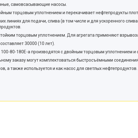
очные, самовсасывающие насосы.
йным торцовым уплотнением и перекачивает нефтепродукты плотн
х линиях для подачи, слива (в том числе и для ускоренного слива
продуктов.
стойким торцовым уплотнением. Для агрегата применяют взрыво
оставляет 30000 (10 лет).
 100-80-180Е-а производятся с двойным торцовым уплотнением и 
льному заказу могут комплектоваться быстросъёмными соединения
в, а также используется и как насос для светлых нефтепродуктов.