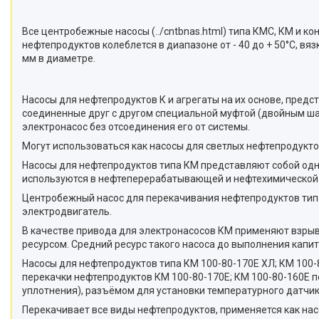
Все центробежные насосы (../cntbnas.html) типа КМС, КМ и 
нефтепродуктов колеблется в диапазоне от - 40 до + 50°С, вяз
мм в диаметре.
Насосы для нефтепродуктов К и агрегаты на их основе, пред
соединенные друг с другом специальной муфтой (двойным ша
электронасос без отсоединения его от системы.
Могут использоваться как насосы для светлых нефтепродукто
Насосы для нефтепродуктов типа КМ представляют собой одн
используются в нефтеперерабатывающей и нефтехимической п
Центробежный насос для перекачивания нефтепродуктов тип
электродвигатель.
В качестве привода для электронасосов КМ применяют взры
ресурсом. Средний ресурс такого насоса до выполнения капит
Насосы для нефтепродуктов типа КМ 100-80-170Е ХЛ; КМ 100-8
перекачки нефтепродуктов КМ 100-80-170Е; КМ 100-80-160Е 
уплотнения), разъёмом для установки температурного датчик
Перекачивает все виды нефтепродуктов, применяется как нас