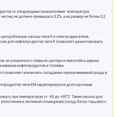
родуктов со следующими показателями: температура
х частиц не должно превышать 0,2%, а их размер не более 0,2
 центробежные насосы типа К и электродвигатели,
осов для нефтепродуктов типа К позволяет демонтировать
 их ускоренного слива из цистерн и емкостей и широко
ачивания нефтепродуктов и топлива.
то позволяет исключить попадание перекачиваемой среды в
епродуктов типа КМ характеризуется долгосрочным
вать при температурах от -60 до +50°С. Такие насосы для
 уплотнения и системой охлаждения (сосуд-бачок торцового