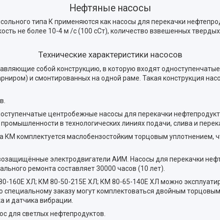
Нефтяные насосы
консольного типа К применяются как насосы для перекачки нефтеп
кость не более 10-4 м /с (100 сСт), количество взвешенных тверды
Технические характеристики насосов
ставляющие собой конструкцию, в которую входят одноступенчатые
рниром) и смонтированных на одной раме. Такая конструкция нас
в.
оступенчатые центробежные насосы для перекачки нефтепродуктов,
ромышленности в технологических линиях подачи, слива и перек
а КМ комплектуется маслобензостойким торцовым уплотнением, ч
возащищённые электродвигатели АИМ. Насосы для перекачки нефт
ального ремонта составляет 30000 часов (10 лет).
0-160Е ХЛ; КМ 80-50-215Е ХЛ; КМ 80-65-140Е ХЛ можно эксплуатиро
по специальному заказу могут комплектоваться двойным торцовым
а и датчика вибрации.
ос для светлых нефтепродуктов.