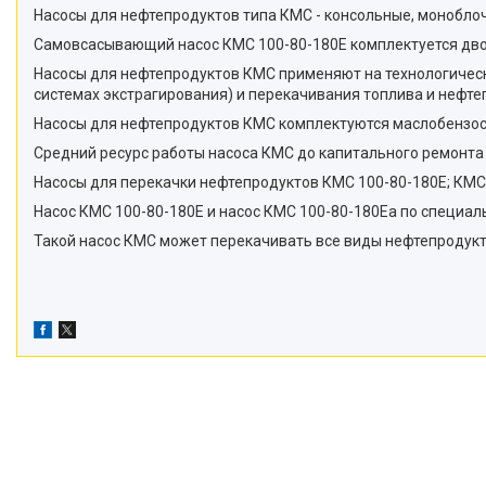
Насосы для нефтепродуктов типа КМС - консольные, монобл
Самовсасывающий насос КМС 100-80-180Е комплектуется дво
Насосы для нефтепродуктов КМС применяют на технологически
системах экстрагирования) и перекачивания топлива и нефте
Насосы для нефтепродуктов КМС комплектуются маслобензо
Средний ресурс работы насоса КМС до капитального ремонта с
Насосы для перекачки нефтепродуктов КМС 100-80-180Е; КМС
Насос КМС 100-80-180Е и насос КМС 100-80-180Еа по специа
Такой насос КМС может перекачивать все виды нефтепродукто