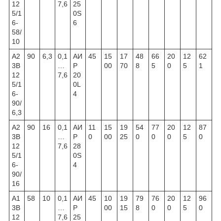
12
7,6
25
5/1
0S
6-
6
58/
10
А2
90
6,3
0,1
АИ
45
15
17
48
66
20
12
62
3В
…
Р
00
70
8
5
0
5
1
12
7,6
20
5/1
0L
6-
4
90/
6,3
А2
90
16
0,1
АИ
11
15
19
54
77
20
12
87
3В
…
Р
0
00
25
0
0
0
5
0
12
7,6
28
5/1
0S
6-
4
90/
16
А1
58
10
0,1
АИ
45
10
19
79
76
20
12
96
3В
…
Р
00
15
8
0
0
5
0
12
7,6
25