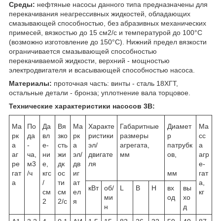
Среды:
нефтяные насосы данного типа предназначены для
перекачивания неагрессивных жидкостей, обладающих
смазывающей способностью, без абразивных механических
примесей, вязкостью до 15 см
2
/с и температурой до 100°С
(возможно изготовление до 150°С). Нижний предел вязкости
ограничивается смазывающей способностью
перекачиваемой жидкости, верхний - мощностью
электродвигателя и всасывающей способностью насоса.
Материалы:
проточная часть: винты - сталь 18ХГТ,
остальные детали - бронза; уплотнение вала торцовое.
Технические характеристики насосов 3В:
Ма
По
Да
Вя
Ма
Характе
Габаритные
Диамет
Ма
рк
да
вл
зко
рк
ристики
размеры
р
сс
а
-
е-
сть
а
эл/
агрегата,
патрубк
а
аг
ча,
ни
жи
эл/
двигате
мм
ов,
агр
ре
м3
е,
дк
дв
ля
е-
гат
/ч
кгс
ос
иг
мм
гат
а
/
ти
ат
а,
кВт
об/
L
B
H
вх
вы
см
см
ел
кг
ми
од
хо
2
2/с
я
н
д