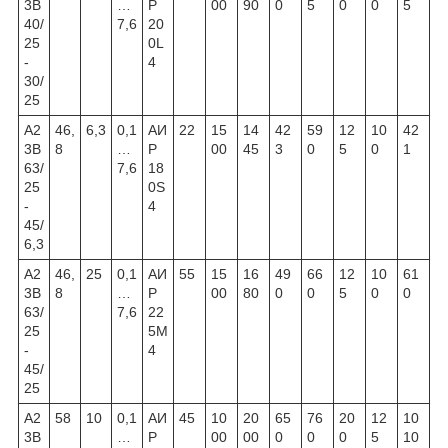
3В
…
Р
00
90
0
5
0
0
5
40/
7,6
20
25
0L
-
4
30/
25
А2
46,
6,3
0,1
АИ
22
15
14
42
59
12
10
42
3В
8
…
Р
00
45
3
0
5
0
1
63/
7,6
18
25
0S
-
4
45/
6,3
А2
46,
25
0,1
АИ
55
15
16
49
66
12
10
61
3В
8
…
Р
00
80
0
0
5
0
0
63/
7,6
22
25
5М
-
4
45/
25
А2
58
10
0,1
АИ
45
10
20
65
76
20
12
10
3В
…
Р
00
00
0
0
0
5
10