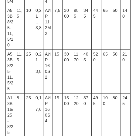
5/4
4
А5
11,
10
0,2
АИ
7,5
30
98
34
44
65
50
14
3В
5
1
Р
00
5
5
5
0
8/2
…
11
5-
3,8
2М
11,
2
5/1
0
А5
11,
25
0,2
АИ
15
30
11
40
52
65
50
21
3В
5
1
Р
00
70
5
0
0
8/2
…
16
5-
3,8
0S
11,
2
5/2
5
А1
8
25
0,1
АИ
15
15
12
37
49
10
80
24
3В
…
Р
00
20
0
5
0
5
16/
7,6
16
25
0S
-
4
8/2
5