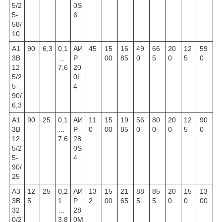
5/2
0S
5-
6
58/
10
А1
90
6,3
0,1
АИ
45
15
16
49
66
20
12
59
3В
…
Р
00
85
0
5
0
5
0
12
7,6
20
5/2
0L
5-
4
90/
6,3
А1
90
25
0,1
АИ
11
15
19
56
80
20
12
90
3В
…
Р
0
00
85
0
0
0
5
0
12
7,6
28
5/2
0S
5-
4
90/
25
А3
12
25
0,2
АИ
13
15
21
88
85
20
15
13
3В
5
1
Р
2
00
65
5
5
0
0
00
32
…
28
0/2
3,8
0М