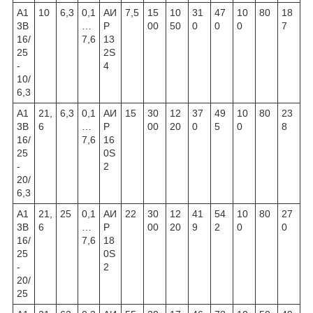
А1
10
6,3
0,1
АИ
7,5
15
10
31
47
10
80
18
3В
…
Р
00
50
0
0
0
7
16/
7,6
13
25
2S
-
4
10/
6,3
А1
21,
6,3
0,1
АИ
15
30
12
37
49
10
80
23
3В
6
…
Р
00
20
0
5
0
8
16/
7,6
16
25
0S
-
2
20/
6,3
А1
21,
25
0,1
АИ
22
30
12
41
54
10
80
27
3В
6
…
Р
00
20
9
2
0
0
16/
7,6
18
25
0S
-
2
20/
25