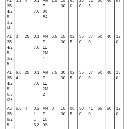
А1
3,2
4
0,1
АИ
1,5
15
83
26
32
50
40
87
3В
…
Р
00
0
0
5
4/2
7,6
80
5-
В4
3,2
/4
А1
3
25
0,1
АИ
5,5
15
92
35
37
50
40
12
3В
…
Р
00
5
0
0
0
4/2
7,6
11
5-
2М
3/2
4
5
А1
6,8
25
0,1
АИ
7,5
30
92
35
37
50
40
13
3В
4
…
Р
00
5
0
0
0
4/2
7,6
11
5-
2М
6,8
2
/25
А5
5,5
4
0,2
АИ
3
15
90
30
41
65
50
12
3В
1
Р
00
5
0
0
0
8/2
…
10
5-
3,8
0S