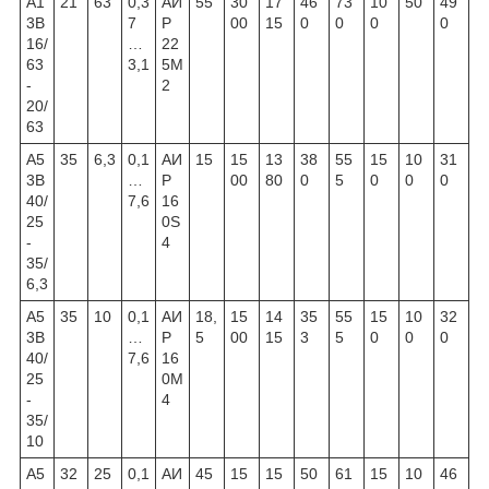
А1
21
63
0,3
АИ
55
30
17
46
73
10
50
49
3В
7
Р
00
15
0
0
0
0
16/
…
22
63
3,1
5М
-
2
20/
63
А5
35
6,3
0,1
АИ
15
15
13
38
55
15
10
31
3В
…
Р
00
80
0
5
0
0
0
40/
7,6
16
25
0S
-
4
35/
6,3
А5
35
10
0,1
АИ
18,
15
14
35
55
15
10
32
3В
…
Р
5
00
15
3
5
0
0
0
40/
7,6
16
25
0М
-
4
35/
10
А5
32
25
0,1
АИ
45
15
15
50
61
15
10
46