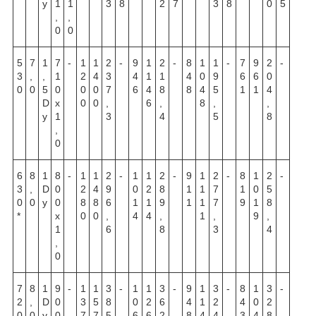
y
1
1
3
8
2
7
3
8
0
5
,
,
0
0
5
7
1
7
-
1
1
2
-
9
1
2
-
8
1
1
-
7
9
2
-
3
,
,
1
2
4
3
4
1
1
4
0
9
6
6
0
0
0
5
0
0
0
7
6
4
8
8
4
5
1
1
4
D
х
0
0
,
6
,
8
,
,
y
1
3
4
5
8
,
0
6
8
1
8
-
1
1
2
-
1
1
2
-
9
1
2
-
8
1
2
-
3
,
D
0
2
4
9
0
2
8
1
1
7
1
0
5
0
0
y
0
8
8
6
1
1
9
1
1
7
9
1
8
*
х
0
0
,
4
4
,
1
,
9
,
1
6
8
3
4
,
0
7
8
1
9
-
1
1
3
-
1
1
3
-
9
1
3
-
8
1
3
-
2
,
D
0
3
5
8
0
2
6
4
1
2
4
0
2
0
0
y
0
7
7
5
6
6
2
8
4
4
3
4
8