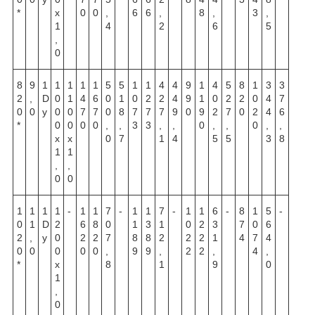
*
х
0
0
,
6
6
,
8
,
3
,
1
4
2
6
5
,
0
8
9
1
1
1
1
1
5
5
1
1
4
4
9
1
4
5
8
1
3
3
2
,
D
0
1
4
6
0
1
0
2
2
4
9
1
0
2
2
0
4
7
0
0
y
0
0
7
7
0
8
7
7
7
9
0
9
2
7
0
2
4
6
*
0
0
0
0
,
,
3
3
,
,
0
,
,
0
,
,
х
х
0
7
1
4
5
5
3
8
1
1
,
,
0
0
1
1
1
1
-
1
1
7
-
1
1
7
-
1
1
6
-
8
1
5
-
0
1
D
2
6
8
0
1
3
1
0
2
3
7
0
6
2
,
y
0
2
2
7
8
8
2
2
2
1
4
7
4
0
0
0
0
0
,
9
9
,
2
2
,
4
,
*
х
8
1
9
0
1
,
0