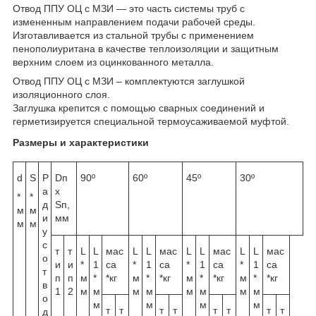
Отвод ППУ ОЦ с МЗИ — это часть системы труб с
измененным направлением подачи рабочей среды.
Изготавливается из стальной трубы с применением
пенополиуритана в качестве теплоизоляции и защитным
верхним слоем из оцинкованного металла.
Отвод ППУ ОЦ с МЗИ – комплектуются заглушкой
изоляционного слоя.
Заглушка крепится с помощью сварных соединений и
герметизируется специальной термоусаживаемой муфтой.
Размеры и характеристики
d
S
Р
Dп
90º
60º
45º
30º
а
х
*
*
д
Sп,
м
м
и
мм
м
м
у
с
т
т
L
L
мас
L
L
мас
L
L
мас
L
L
мас
о
и
и
*
1
са
*
1
са
*
1
са
*
1
са
т
п
п
м
*
*кг
м
*
*кг
м
*
*кг
м
*
*кг
в
1
2
м
м
м
м
м
м
м
м
о
м
м
м
м
т
т
т
т
т
т
т
т
д