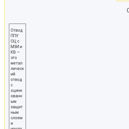
Отвод
ППУ
ОЦ с
МЗИ и
КВ —
это
метал
лическ
ий
отвод
с
оцинк
ованн
ым
защит
ным
слоем
и
изоля