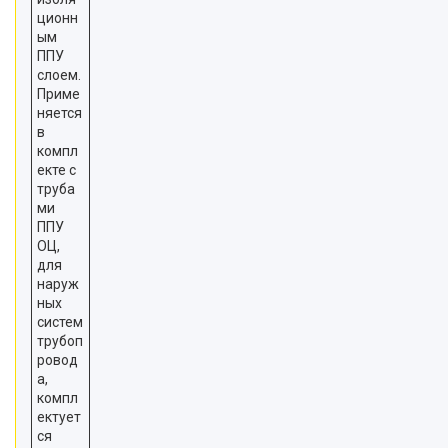
ционн
ым
ППУ
слоем.
Приме
няется
в
компл
екте с
труба
ми
ППУ
ОЦ,
для
наруж
ных
систем
трубоп
ровод
а,
компл
ектует
ся