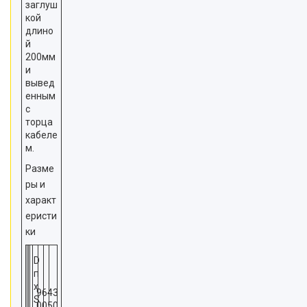
заглуш
кой
длино
й
200мм
и
вывед
енным
с
торца
кабеле
м.
Разме
ры и
характ
еристи
ки
D
п
х
9
6
4
3
S
0
0
5
0