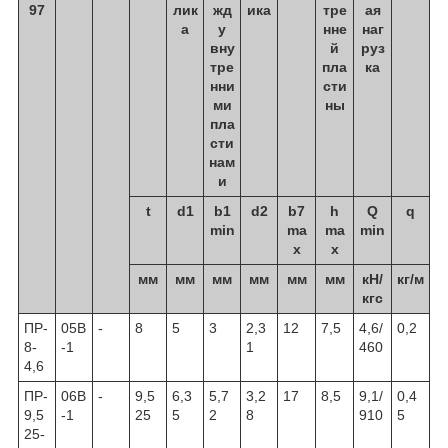
97
лик
жд
ика
тре
ая
а
у
нне
наг
вну
й
руз
тре
пла
ка
нни
сти
ми
ны
пла
сти
нам
и
t
d1
b1
d2
b7
h
Q
q
min
ma
ma
min
x
x
мм
мм
мм
мм
мм
мм
кН/
кг/м
кгс
ПР-
05В
-
8
5
3
2,3
12
7,5
4,6/
0,2
8-
-1
1
460
4,6
ПР-
06В
-
9,5
6,3
5,7
3,2
17
8,5
9,1/
0,4
9,5
-1
25
5
2
8
910
5
25-