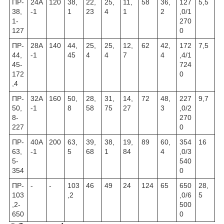
ПР-
24А
120
38,
22,
25,
11,
58
36,
127
5,5
38,
-1
1
23
4
1
2
,0/1
1-
270
127
0
ПР-
28А
140
44,
25,
25,
12,
62
42,
172
7,5
44,
-1
45
4
4
7
4
,4/1
45-
724
172
0
,4
ПР-
32А
160
50,
28,
31,
14,
72
48,
227
9,7
50,
-1
8
58
75
27
3
,0/2
8-
270
227
0
ПР-
40А
200
63,
39,
38,
19,
89
60,
354
16
63,
-1
5
68
1
84
4
,0/3
5-
540
354
0
ПР-
-
-
103
46
49
24
124
65
650
28,
103
,2
,0/6
5
,2-
500
650
0