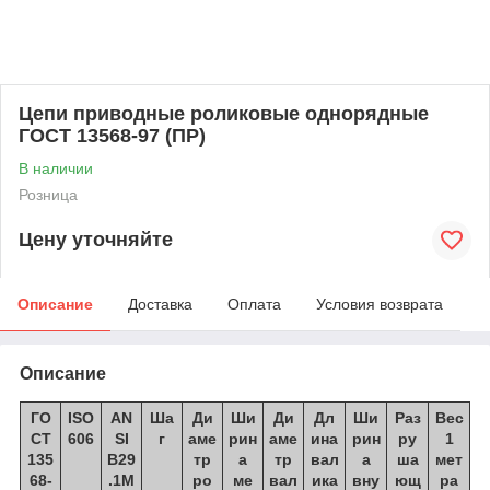
Цепи приводные роликовые однорядные
ГОСТ 13568-97 (ПР)
В наличии
Розница
Цену уточняйте
Описание
Доставка
Оплата
Условия возврата
Описание
ГО
ISO
AN
Ша
Ди
Ши
Ди
Дл
Ши
Раз
Вес
СТ
606
SI
г
аме
рин
аме
ина
рин
ру
1
135
В29
тр
а
тр
вал
а
ша
мет
68-
.1М
ро
ме
вал
ика
вну
ющ
ра