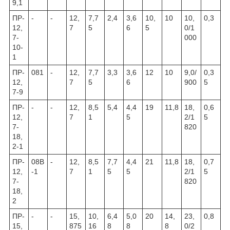
9,1
ПР-
-
-
12,
7,7
2,4
3,6
10,
10
10,
0,3
12,
7
5
6
5
0/1
7-
000
10-
1
ПР-
081
-
12,
7,7
3,3
3,6
12
10
9,0/
0,3
12,
7
5
6
900
5
7-9
ПР-
-
-
12,
8,5
5,4
4,4
19
11,8
18,
0,6
12,
7
1
5
2/1
5
7-
820
18,
2-1
ПР-
08В
-
12,
8,5
7,7
4,4
21
11,8
18,
0,7
12,
-1
7
1
5
5
2/1
5
7-
820
18,
2
ПР-
-
-
15,
10,
6,4
5,0
20
14,
23,
0,8
15,
875
16
8
8
8
0/2