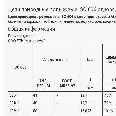
Цепи приводные роликовые ISO 606 одноряд
Цепи приводные роликовые ISO 606 однорядные (серии А).
больше типоразмеров. Весь перечень приводных роликовых це
Общая информация
Производитель
ООО ТПК "Максимум"
Диам
Аналоги цепи
Шаг
рол
ISO 606
t
d
ANSI
ГОСТ
B29.1M
13568-97
мм
м
085
41
-
12,7
7,77
08A-1
40
-
12,7
7,92
10A-1
50
-
15,875
10,16