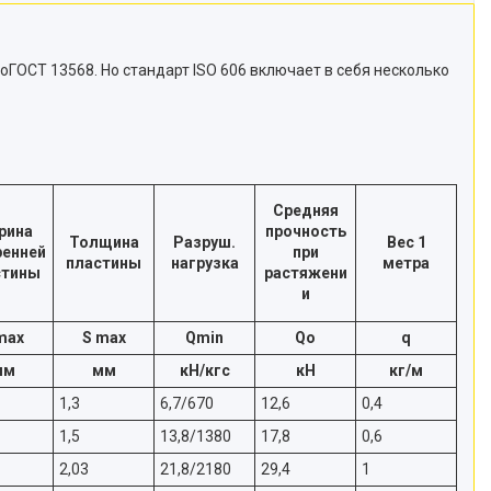
оГОСТ 13568. Но стандарт ISO 606 включает в себя несколько
Средняя
рина
прочность
Толщина
Разруш.
Вес 1
ренней
при
пластины
нагрузка
метра
стины
растяжени
и
max
S max
Qmin
Qo
q
мм
мм
кН/кгс
кН
кг/м
1,3
6,7/670
12,6
0,4
1,5
13,8/1380
17,8
0,6
2,03
21,8/2180
29,4
1