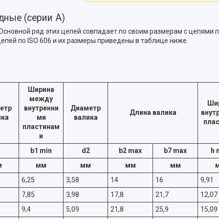
ные (серии А)
Основной ряд этих цепей совпадает по своим размерам с цепями п
пей по ISO 606 и их размеры приведены в таблице ниже.
Ширина
между
Ши
етр
внутренни
Диаметр
Длина валика
внут
ика
ми
валика
пла
пластинам
и
1
b1 min
d2
b2 max
b7 max
h 
м
мм
мм
мм
мм
6,25
3,58
14
16
9,91
7,85
3,98
17,8
21,7
12,07
9,4
5,09
21,8
25,9
15,09