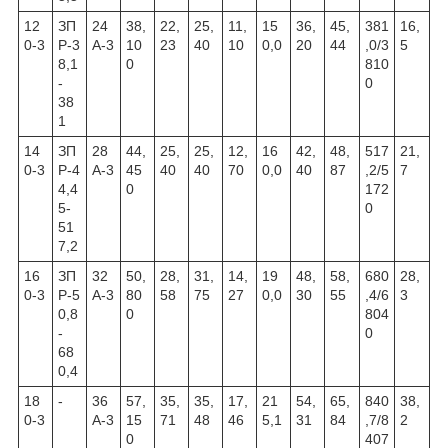
12
ЗП
24
38,
22,
25,
11,
15
36,
45,
381
16,
0-3
Р-3
А-3
10
23
40
10
0,0
20
44
,0/3
5
8,1
0
810
-
0
38
1
14
ЗП
28
44,
25,
25,
12,
16
42,
48,
517
21,
0-3
Р-4
А-3
45
40
40
70
0,0
40
87
,2/5
7
4,4
0
172
5-
0
51
7,2
16
ЗП
32
50,
28,
31,
14,
19
48,
58,
680
28,
0-3
Р-5
А-3
80
58
75
27
0,0
30
55
,4/6
3
0,8
0
804
-
0
68
0,4
18
-
36
57,
35,
35,
17,
21
54,
65,
840
38,
0-3
А-3
15
71
48
46
5,1
31
84
,7/8
2
0
407