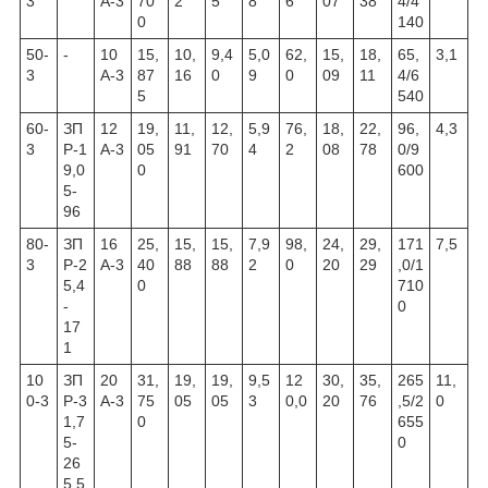
3
А-3
70
2
5
8
6
07
38
4/4
0
140
50-
-
10
15,
10,
9,4
5,0
62,
15,
18,
65,
3,1
3
А-3
87
16
0
9
0
09
11
4/6
5
540
60-
ЗП
12
19,
11,
12,
5,9
76,
18,
22,
96,
4,3
3
Р-1
А-3
05
91
70
4
2
08
78
0/9
9,0
0
600
5-
96
80-
ЗП
16
25,
15,
15,
7,9
98,
24,
29,
171
7,5
3
Р-2
А-3
40
88
88
2
0
20
29
,0/1
5,4
0
710
-
0
17
1
10
ЗП
20
31,
19,
19,
9,5
12
30,
35,
265
11,
0-3
Р-3
А-3
75
05
05
3
0,0
20
76
,5/2
0
1,7
0
655
5-
0
26
5,5