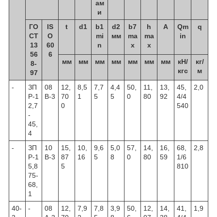
ам
и
ГО
IS
t
d1
b1
d2
b7
h
А
Qm
q
СТ
O
mi
мм
ma
ma
in
13
60
n
x
x
56
6
мм
мм
мм
мм
мм
мм
мм
кН/
кг/
8-
кгс
м
97
-
ЗП
08
12,
8,5
7,7
4,4
50,
11,
13,
45,
2,0
Р-1
В-3
70
1
5
5
0
80
92
4/4
2,7
0
540
-
45,
4
-
ЗП
10
15,
10,
9,6
5,0
57,
14,
16,
68,
2,8
Р-1
В-3
87
16
5
8
0
80
59
1/6
5,8
5
810
75-
68,
1
40-
-
08
12,
7,9
7,8
3,9
50,
12,
14,
41,
1,9