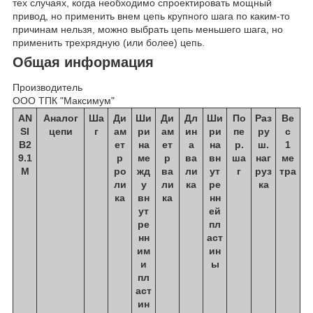
тех случаях, когда необходимо спроектировать мощный
привод, но применить внем цепь крупного шага по каким-то
причинам нельзя, можно выбрать цепь меньшего шага, но
применить трехрядную (или более) цепь.
Общая информация
Производитель
ООО ТПК "Максимум"
AN
Аналог
Ша
Ди
Ши
Ди
Дл
Ши
По
Раз
Ве
SI
цепи
г
ам
ри
ам
ин
ри
пе
ру
с
В2
ет
на
ет
а
на
р.
ш.
1
9.1
р
ме
р
ва
вн
ша
наг
ме
М
ро
жд
ва
ли
ут
г
руз
тра
ли
у
ли
ка
ре
ка
ка
вн
ка
нн
ут
ей
ре
пл
нн
аст
им
ин
и
ы
пл
аст
ин