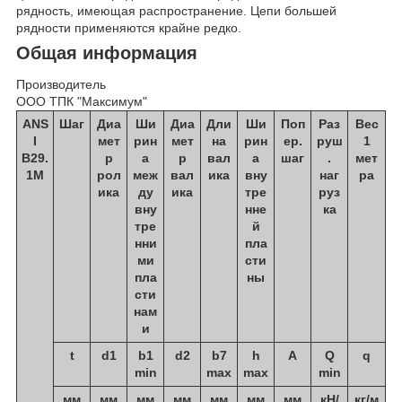
рядность, имеющая распространение. Цепи большей
рядности применяются крайне редко.
Общая информация
Производитель
ООО ТПК "Максимум"
ANS
Шаг
Диа
Ши
Диа
Дли
Ши
Поп
Раз
Вес
I
мет
рин
мет
на
рин
ер.
руш
1
В29.
р
а
р
вал
а
шаг
.
мет
1М
рол
меж
вал
ика
вну
наг
ра
ика
ду
ика
тре
руз
вну
нне
ка
тре
й
нни
пла
ми
сти
пла
ны
сти
нам
и
t
d1
b1
d2
b7
h
А
Q
q
min
max
max
min
мм
мм
мм
мм
мм
мм
мм
кН/
кг/м