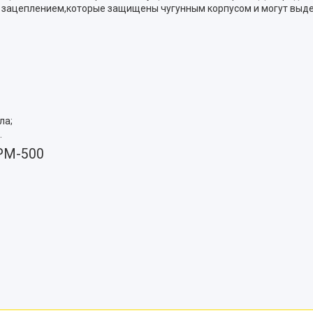
м зацеплением,которые защищены чугунным корпусом и могут выд
ла;
.
РМ-500