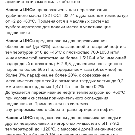
административных и жилых объектов.
Насосы ЦНСм
предназначены для перекачивания
турбинного масла Т22 ГОСТ 32-74 с диапазоном температур
от +2 до +60°С. Применяются в масляных системах
турбогенераторов для подачи масла в уплотняющие
подшипники.
Насосы ЦНСн
предназначены для перекачивания
обводненной (до 90%) газонасыщенной и товарной нефти с
температурой от 0 до +45°С с плотностью 700-1050 кг/м³,
кинематической вязкостью не более 1,5*10-4 м²/с, имеющей
водородный показатель рН 7-8,5, давлением насыщенных
паров не более 665 гПа, содержанием газа (объемное) не
более 3%, парафина не более 20%, с содержанием
механических примесей с размером твердых частиц до 0,2
мм и микротвердостью 1,47 ГПа – не более 0,2%.
Допускается перекачивание нефти температурой до +60°С
при условии системы принудительного охлаждения
подшипников. Применяются в в системах
внутрипромыслового сбора и транспортировки нефти.
Насосы ЦНСп
предназначены для перекачивания воды и
других неагрессивных и негорючих жидкостей с pH=7-9,2,
температурой до +120°С, с массовой долей механических
примесей не более 0,1% и размером твердых частиц не