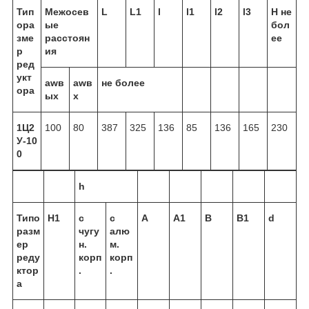
Тип
Межосев
L
L
1
l
l
1
l
2
l
3
H не
ора
ые
бол
зме
расстоян
ее
р
ия
ред
укт
a
wв
a
wв
не более
ора
ых
х
1Ц2
100
80
387
325
136
85
136
165
230
У-10
0
h
Типо
H
1
c
с
А
A
1
В
B
1
d
разм
чугу
алю
ер
н.
м.
реду
корп
корп
ктор
.
.
а