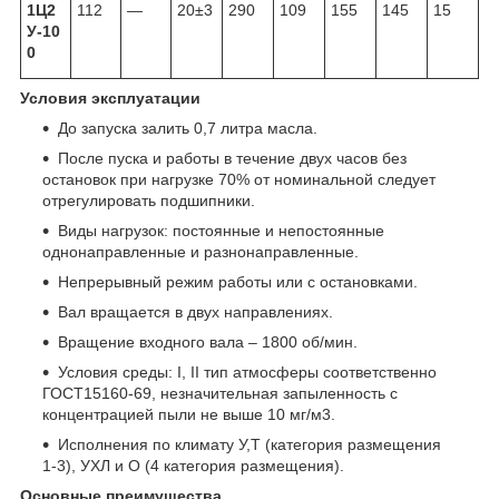
1Ц2
112
—
20±3
290
109
155
145
15
У-10
0
Условия эксплуатации
До запуска залить 0,7 литра масла.
После пуска и работы в течение двух часов без
остановок при нагрузке 70% от номинальной следует
отрегулировать подшипники.
Виды нагрузок: постоянные и непостоянные
однонаправленные и разнонаправленные.
Непрерывный режим работы или с остановками.
Вал вращается в двух направлениях.
Вращение входного вала – 1800 об/мин.
Условия среды: I, II тип атмосферы соответственно
ГОСТ15160-69, незначительная запыленность с
концентрацией пыли не выше 10 мг/м3.
Исполнения по климату У,Т (категория размещения
1-3), УХЛ и О (4 категория размещения).
Основные преимущества