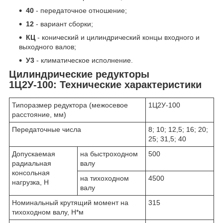
40
- передаточное отношение;
12
- вариант сборки;
КЦ
- конический и цилиндрический концы входного и
выходного валов;
У3
- климатическое исполнение.
Цилиндрические редукторы
1Ц2У-100:
Технические характеристики
Типоразмер редуктора (межосевое
1Ц2У-100
расстояние, мм)
Передаточные числа
8; 10; 12,5; 16; 20;
25; 31,5; 40
Допускаемая
на быстроходном
500
радиальная
валу
консольная
на тихоходном
4500
нагрузка, Н
валу
Номинальный крутящий момент на
315
тихоходном валу, Н*м