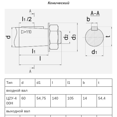
Конический
Тип
d
d
1
l
l
1
b
t
входной вал
Ц2У-4
60
54,75
140
105
14
54,4
00Н
выходной вал