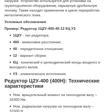
нагрузок. Устройство используется для установки на
грузоподъемное оборудование, карьерную дробильную
технику. Также находит применение в цикле переработки
металлического лома.
Условные обозначения
Пример: Редуктор 1Ц2У-400-40-12 КЦ У3
1Ц2У
- тип редуктора;
400
- межосевое расстояние;
40
- передаточное отношение;
12
- вариант сборки;
КЦ
- конический и цилиндрический концы входного и
выходного валов;
У3
- климатическое исполнение.
Редуктор Ц2У-400 (400Н):
Технические
характеристики
Ном. вращательный момент на тихоходном валу –
16300 Нм.
Ном. радиальная нагрузка на тихоходном валу –
31500 Н.