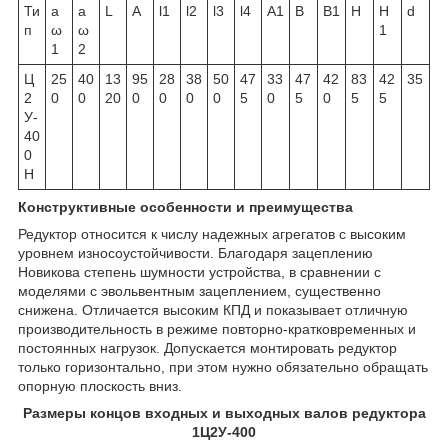
Ти
а
а
L
А
l
1
l
2
l
3
l
4
A
1
В
В
1
Н
Н
d
п
ω
ω
1
1
2
Ц
25
40
13
95
28
38
50
47
33
47
42
83
42
35
2
0
0
20
0
0
0
0
5
0
5
0
5
5
У-
40
0
Н
Конструктивные особенности и преимущества
Редуктор относится к числу надежных агрегатов с высоким
уровнем износоустойчивости. Благодаря зацеплению
Новикова степень шумности устройства, в сравнении с
моделями с эвольвентным зацеплением, существенно
снижена. Отличается высоким КПД и показывает отличную
производительность в режиме повторно-кратковременных и
постоянных нагрузок. Допускается монтировать редуктор
только горизонтально, при этом нужно обязательно обращать
опорную плоскость вниз.
Размеры концов входных и выходных валов редуктора
1Ц2У-400