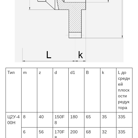
Тип
m
z
d
d
1
В
k
L до
средн
ей
плоск
ости
редук
тора
Ц2У-4
8
40
150F
180
65
35
335
00Н
8
6
56
170F
200
68
32
335
8