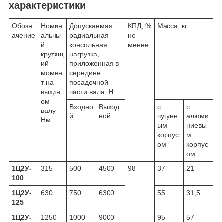
характеристики
Обозн
Номин
Допускаемая
КПД, %
Масса, кг
ачение
альны
радиальная
не
й
консольная
менее
крутящ
нагрузка,
ий
приложенная в
момен
середине
т на
посадочной
выхдн
части вала, Н
ом
Входно
Выход
с
с
валу,
й
ной
чугунн
алюми
Нм
ым
ниевы
корпус
м
ом
корпус
ом
1Ц2У-
315
500
4500
98
37
21
100
1Ц2У-
630
750
6300
55
31,5
125
1Ц2У-
1250
1000
9000
95
57