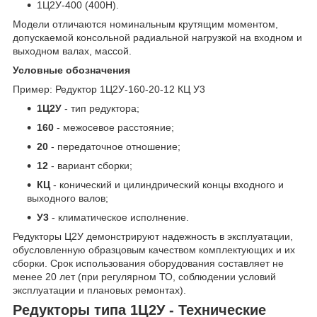
1Ц2У-400 (400Н).
Модели отличаются номинальным крутящим моментом,
допускаемой консольной радиальной нагрузкой на входном и
выходном валах, массой.
Условные обозначения
Пример: Редуктор 1Ц2У-160-20-12 КЦ У3
1Ц2У
- тип редуктора;
160
- межосевое расстояние;
20
- передаточное отношение;
12
- вариант сборки;
КЦ
- конический и цилиндрический концы входного и
выходного валов;
У3
- климатическое исполнение.
Редукторы Ц2У демонстрируют надежность в эксплуатации,
обусловленную образцовым качеством комплектующих и их
сборки. Срок использования оборудования составляет не
менее 20 лет (при регулярном ТО, соблюдении условий
эксплуатации и плановых ремонтах).
Редукторы типа 1Ц2У - Технические