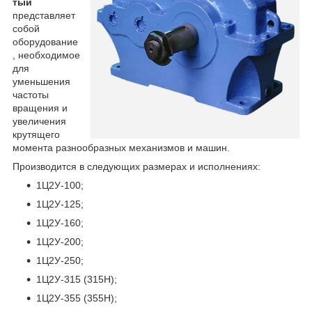
тый
представляет
собой
оборудование
, необходимое
для
уменьшения
частоты
вращения и
увеличения
крутящего
момента разнообразных механизмов и машин.
Производится в следующих размерах и исполнениях:
1Ц2У-100;
1Ц2У-125;
1Ц2У-160;
1Ц2У-200;
1Ц2У-250;
1Ц2У-315 (315Н);
1Ц2У-355 (355Н);