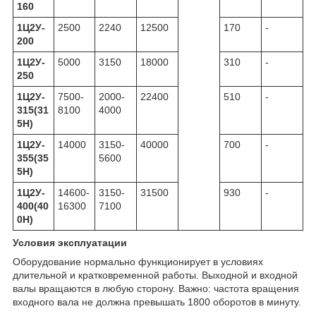
160
1Ц2У-
2500
2240
12500
170
-
200
1Ц2У-
5000
3150
18000
310
-
250
1Ц2У-
7500-
2000-
22400
510
-
315(31
8100
4000
5Н)
1Ц2У-
14000
3150-
40000
700
-
355(35
5600
5Н)
1Ц2У-
14600-
3150-
31500
930
-
400(40
16300
7100
0Н)
Условия эксплуатации
Оборудование нормально функционирует в условиях
длительной и кратковременной работы. Выходной и входной
валы вращаются в любую сторону. Важно: частота вращения
входного вала не должна превышать 1800 оборотов в минуту.