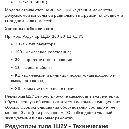
1Ц2У-400 (400Н).
Модели отличаются номинальным крутящим моментом,
допускаемой консольной радиальной нагрузкой на входном и
выходном валах, массой.
Условные обозначения
Пример: Редуктор 1Ц2У-160-20-12 КЦ У3
1Ц2У
- тип редуктора;
160
- межосевое расстояние;
20
- передаточное отношение;
12
- вариант сборки;
КЦ
- конический и цилиндрический концы входного и
выходного валов;
У3
- климатическое исполнение.
Редукторы Ц2У демонстрируют надежность в эксплуатации,
обусловленную образцовым качеством комплектующих и их
сборки. Срок использования оборудования составляет не
менее 20 лет (при регулярном ТО, соблюдении условий
эксплуатации и плановых ремонтах).
Редукторы типа 1Ц2У - Технические