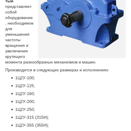
тый
представляет
собой
оборудование
, необходимое
для
уменьшения
частоты
вращения и
увеличения
крутящего
момента разнообразных механизмов и машин.
Производится в следующих размерах и исполнениях:
1Ц2У-100;
1Ц2У-125;
1Ц2У-160;
1Ц2У-200;
1Ц2У-250;
1Ц2У-315 (315Н);
1Ц2У-355 (355Н);