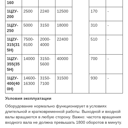
160
1Ц2У-
2500
2240
12500
170
-
200
1Ц2У-
5000
3150
18000
310
-
250
1Ц2У-
7500-
2000-
22400
510
-
315(31
8100
4000
5Н)
1Ц2У-
14000
3150-
40000
700
-
355(35
5600
5Н)
1Ц2У-
14600-
3150-
31500
930
-
400(40
16300
7100
0Н)
Условия эксплуатации
Оборудование нормально функционирует в условиях
длительной и кратковременной работы. Выходной и входной
валы вращаются в любую сторону. Важно: частота вращения
входного вала не должна превышать 1800 оборотов в минуту.