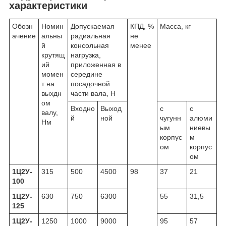
характеристики
Обозн
Номин
Допускаемая
КПД, %
Масса, кг
ачение
альны
радиальная
не
й
консольная
менее
крутящ
нагрузка,
ий
приложенная в
момен
середине
т на
посадочной
выхдн
части вала, Н
ом
Входно
Выход
с
с
валу,
й
ной
чугунн
алюми
Нм
ым
ниевы
корпус
м
ом
корпус
ом
1Ц2У-
315
500
4500
98
37
21
100
1Ц2У-
630
750
6300
55
31,5
125
1Ц2У-
1250
1000
9000
95
57