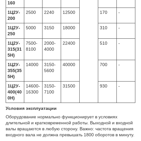
160
1Ц2У-
2500
2240
12500
170
-
200
1Ц2У-
5000
3150
18000
310
-
250
1Ц2У-
7500-
2000-
22400
510
-
315(31
8100
4000
5Н)
1Ц2У-
14000
3150-
40000
700
-
355(35
5600
5Н)
1Ц2У-
14600-
3150-
31500
930
-
400(40
16300
7100
0Н)
Условия эксплуатации
Оборудование нормально функционирует в условиях
длительной и кратковременной работы. Выходной и входной
валы вращаются в любую сторону. Важно: частота вращения
входного вала не должна превышать 1800 оборотов в минуту.