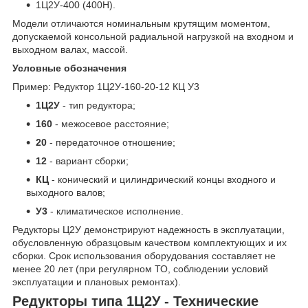
1Ц2У-400 (400Н).
Модели отличаются номинальным крутящим моментом,
допускаемой консольной радиальной нагрузкой на входном и
выходном валах, массой.
Условные обозначения
Пример: Редуктор 1Ц2У-160-20-12 КЦ У3
1Ц2У
- тип редуктора;
160
- межосевое расстояние;
20
- передаточное отношение;
12
- вариант сборки;
КЦ
- конический и цилиндрический концы входного и
выходного валов;
У3
- климатическое исполнение.
Редукторы Ц2У демонстрируют надежность в эксплуатации,
обусловленную образцовым качеством комплектующих и их
сборки. Срок использования оборудования составляет не
менее 20 лет (при регулярном ТО, соблюдении условий
эксплуатации и плановых ремонтах).
Редукторы типа 1Ц2У - Технические