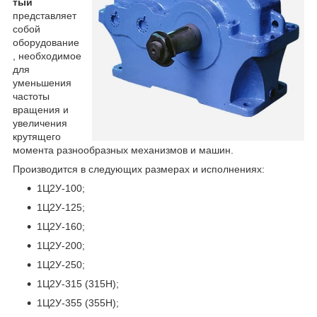
тый
представляет
собой
оборудование
, необходимое
для
уменьшения
частоты
вращения и
увеличения
крутящего
момента разнообразных механизмов и машин.
Производится в следующих размерах и исполнениях:
1Ц2У-100;
1Ц2У-125;
1Ц2У-160;
1Ц2У-200;
1Ц2У-250;
1Ц2У-315 (315Н);
1Ц2У-355 (355Н);