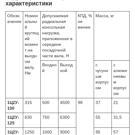
характеристики
Обозн
Номин
Допускаемая
КПД, %
Масса, кг
ачение
альны
радиальная
не
й
консольная
менее
крутящ
нагрузка,
ий
приложенная в
момен
середине
т на
посадочной
выхдн
части вала, Н
ом
Входно
Выход
с
с
валу,
й
ной
чугунн
алюми
Нм
ым
ниевы
корпус
м
ом
корпус
ом
1Ц2У-
315
500
4500
98
37
21
100
1Ц2У-
630
750
6300
55
31,5
125
1Ц2У-
1250
1000
9000
95
57