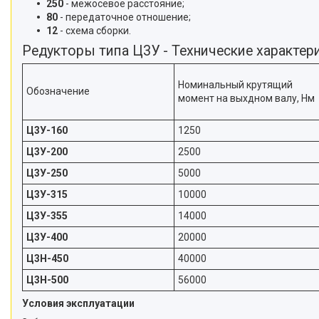
250
- межосевое расстояние;
80
- передаточное отношение;
12
- схема сборки.
Редукторы типа Ц3У - Технические характер
Номинальный крутящий
Обозначение
момент на выхдном валу, Нм
Ц3У-160
1250
Ц3У-200
2500
Ц3У-250
5000
Ц3У-315
10000
Ц3У-355
14000
Ц3У-400
20000
Ц3Н-450
40000
Ц3Н-500
56000
Условия эксплуатации