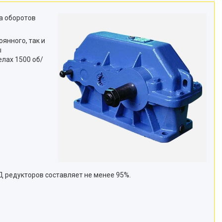
а оборотов
янного, так и
ы
лах 1500 об/
Д редукторов составляет не менее 95%.