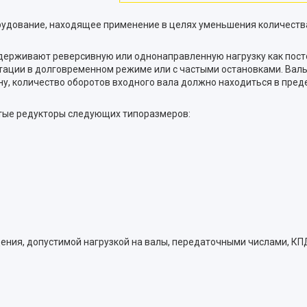
орудование, находящее применение в целях уменьшения количеств
держивают реверсивную или однонаправленную нагрузку как посто
тации в долговременном режиме или с частыми остановками. Вал
у, количество оборотов входного вала должно находиться в преде
тые редукторы следующих типоразмеров:
ения, допустимой нагрузкой на валы, передаточными числами, КП