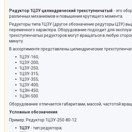
Редуктор 1Ц3У цилиндрический трехступенчатый
- это об
различных механизмов и повышения крутящего момента.
Редукторы типа 1Ц3У (другое обозначение редуторы Ц3У) вы
переменного характера. Оборудование подходит для эксплуа
трехступенчатых редукторов могут вращаться в любую сторон
минуту.
В ассортименте представлены цилиндрические трехступенча
1Ц3У-160;
1Ц3У-200;
1Ц3У-250;
1Ц3У-315;
1Ц3У-355;
1Ц3У-400;
1Ц3Н-450;
1Ц3Н-500.
Оборудование отличается габаритами, массой, частотой вращ
Условные обозначения
Пример: Редуктор 1Ц3У-250-80-12
1Ц3У
- тип редуктора;