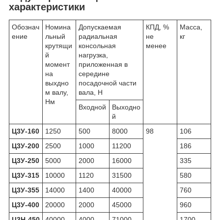
характеристики
Обознач
Номина
Допускаемая
КПД, %
Масса,
ение
льный
радиальная
не
кг
крутящи
консольная
менее
й
нагрузка,
момент
приложенная в
на
середине
выхдно
посадочной части
м валу,
вала, Н
Нм
Входной
Выходно
й
Ц3У-160
1250
500
8000
98
106
Ц3У-200
2500
1000
11200
186
Ц3У-250
5000
2000
16000
335
Ц3У-315
10000
1120
31500
580
Ц3У-355
14000
1400
40000
760
Ц3У-400
20000
2000
45000
960
Ц3Н-450
40000
4000
71000
1700