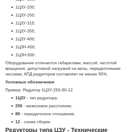
1Ц3У-200;
1Ц3У-250;
1Ц3У-315;
1Ц3У-355;
1Ц3У-400;
1Ц3Н-450;
1Ц3Н-500.
Оборудование отличается габаритами, массой, частотой
вращения, допустимой нагрузкой на валы, передаточными
числами, КПД редукторов составляет не менее 95%.
Условные обозначения
Пример: Редуктор 1Ц3У-250-80-12
1Ц3У
- тип редуктора;
250
- межосевое расстояние;
80
- передаточное отношение;
12
- схема сборки.
Редукторы типа Ц3У - Технические