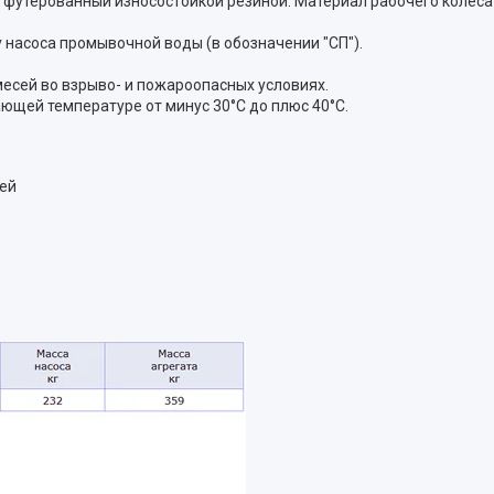
 футерованный износостойкой резиной. Материал рабочего колеса 
 насоса промывочной воды (в обозначении "СП").
есей во взрыво- и пожароопасных условиях.
ющей температуре от минус 30°C до плюс 40°C.
сей