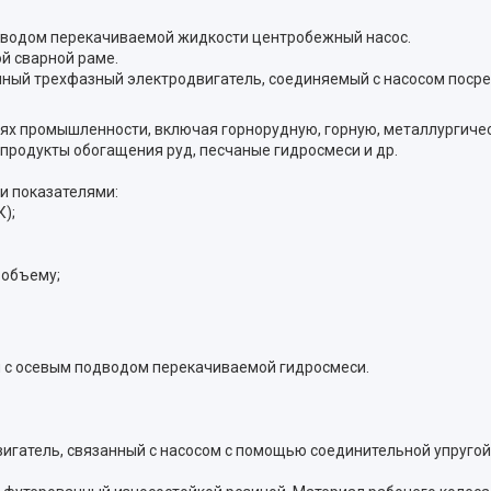
одводом перекачиваемой жидкости центробежный насос.
й сварной раме.
нный трехфазный электродвигатель, соединяемый с насосом поср
лях промышленности, включая горнорудную, горную, металлургиче
продукты обогащения руд, песчаные гидросмеси и др.
и показателями:
К);
 объему;
 с осевым подводом перекачиваемой гидросмеси.
вигатель, связанный с насосом с помощью соединительной упругой