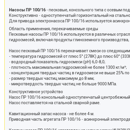
Насосы ПР 100/16
- песковые, консольного типа с осевым п
Конструктивно - одноступенчатый горизонтальный на стально
Для привода электронасоса ПР 100/16 используется асинхро
Область применения, перекачиваемые среды
Песковые насосы ПР 100/16 используются в различных отрас
гидросмесей, включая продукты глиноземного производства, 
Насос песковый ПР 100/16 перекачивает смеси со следующим
- температура гидросмесей от плюс 5° (278К) до плюс 60° (333
- водородный показатель гидросмеси (pH) 6,0-8,0;
- плотность максимальная гидросмесей не более 1300 кг/м³;
- концентрация твердых частиц в гидросмеси не выше 25% по
- размер твердых частиц максимум до 8 мм;
- микротвердость твердых частиц не больше 9000 МПа.
Конструктивное устройство
Насос ПР 100/16 консольный одноступенчатый центробежный
Насос поставляется на стальной сварной раме.
Кавитационный запас насоса - не более 4 м.
Приводная часть агрегата ПР 100/16 - асинхронный электрод