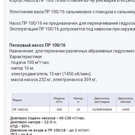
Корпус насоса ПР 100/16 изготовлен из чугуна марки ИЧХ28Н2
Уплотнение вала ПР 100/16 сальниковое с поводом к сальнику
Насос ПР 100/16 не предназначен для перекачивания гидросм
Эксплуатация ПР 100/16 допускается под навесом при окружа
Песковый насос ПР 100/16
Назначение: для перекачки различных абразивных гидросме
Характеристики:
· подача 100 м³/час;
· напор 16 м;
· электродвигатель 15 квт (1450 об/мин);
· масса насоса 232 кг, электронасоса 359 кг;