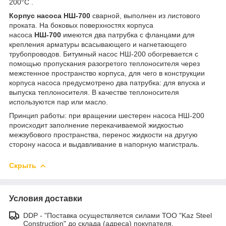
200°C .
Корпус насоса НШ-700
сварной, выполнен из листового
проката. На боковых поверхностях корпуса
насоса
НШ-700
имеются два патрубка с фланцами для
крепления арматуры всасывающего и нагнетающего
трубопроводов. Битумный насос НШ-200 обогревается с
помощью пропускания разогретого теплоносителя через
межстенное пространство корпуса, для чего в конструкции
корпуса насоса предусмотрено два патрубка: для впуска и
выпуска теплоносителя. В качестве теплоносителя
используются пар или масло.
Принцип работы: при вращении шестерен насоса НШ-200
происходит заполнение перекачиваемой жидкостью
межзубового пространства, перенос жидкости на другую
сторону насоса и выдавливание в напорную магистраль.
Скрыть
Условия доставки
DDP - "Поставка осуществляется силами ТОО "Kaz Steel
Construction" до склада (адреса) покупателя.