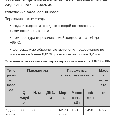
чугун СЧ25, вал — Сталь 45.
Уплотнение вала
: сальниковое.
Перекачиваемые среды:
вода и жидкости, сходные с водой по вязкости и
химической активности;
температура перекачиваемой жидкости – от +1 до
+85°С;
допускаемые абразивные включения: содержание по
массе — не более 0,05%, размер — не более 0,2 мм.
Основные технические характеристики насоса 1Д630-90б
Типо
Параметры
Параметры
Масс
разм
электродвигателя
а
ер
агрег
насо
ата
са
Q,
H, м.
ДКЗ,
Марк
Мощн
об/
кг
м.куб
м
а
ость,
мин
./ч
кВт
1Д63
500
60
5,9
АИР3
160
1450
1627
0-90б
15S4