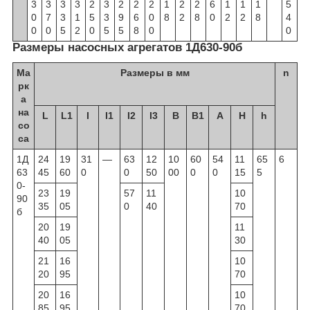
3
3
3
3
2
3
2
2
2
1
2
2
6
1
1
1
5
0
7
3
1
5
3
9
6
0
8
2
8
0
2
2
8
4
0
0
5
2
0
5
5
8
0
0
Размеры насосных агрегатов 1Д630-90б
Ма
Размеры в мм
n
рк
а
на
L
L
1
I
I
1
I
2
I
3
B
B
1
A
H
h
со
са
1Д
24
19
31
—
63
12
10
60
54
11
65
6
63
45
60
0
0
50
00
0
0
15
5
0-
23
19
57
11
10
90
35
05
0
40
70
б
20
19
11
40
05
30
21
16
10
20
95
70
20
16
10
85
95
70