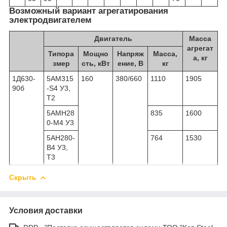
Возможный вариант агрегатирования
электродвигателем
Двигатель
Масса
агрегат
Типора
Мощно
Напряж
Масса,
а, кг
змер
сть, кВт
ение, В
кг
1Д630-
5AM315
160
380/660
1110
1905
90б
-S4 У3,
T2
5АМН28
835
1600
0-М4 У3
5АН280-
764
1530
В4 У3,
Т3
Скрыть
Условия доставки