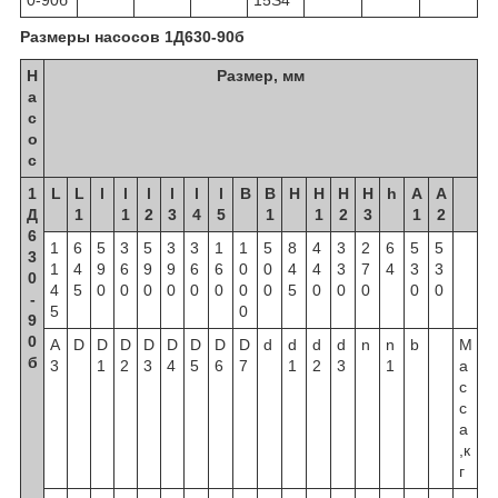
Размеры насосов 1Д630-90б
Н
Размер, мм
а
с
о
с
1
L
L
l
l
l
l
l
l
B
B
H
H
H
H
h
A
A
Д
1
1
2
3
4
5
1
1
2
3
1
2
6
1
6
5
3
5
3
3
1
1
5
8
4
3
2
6
5
5
3
1
4
9
6
9
9
6
6
0
0
4
4
3
7
4
3
3
0
4
5
0
0
0
0
0
0
0
0
5
0
0
0
0
0
-
5
0
9
0
A
D
D
D
D
D
D
D
D
d
d
d
d
n
n
b
М
б
3
1
2
3
4
5
6
7
1
2
3
1
а
с
с
а
,к
г