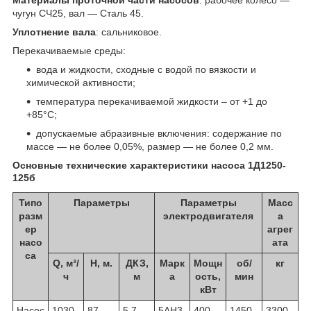
чугун СЧ25, вал — Сталь 45.
Уплотнение вала
: сальниковое.
Перекачиваемые среды:
вода и жидкости, сходные с водой по вязкости и
химической активности;
температура перекачиваемой жидкости – от +1 до
+85°С;
допускаемые абразивные включения: содержание по
массе — не более 0,05%, размер — не более 0,2 мм.
Основные технические характеристики насоса 1Д1250-
125б
Типо
Параметры
Параметры
Масс
разм
электродвигателя
а
ер
агрег
насо
ата
са
Q, м³/
H, м.
ДКЗ,
Марк
Мощн
об/
кг
ч
м
а
ость,
мин
кВт
Насос
1030
87
5,7
5АН3
400
1450
3300