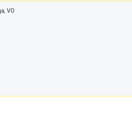
а, VO
.