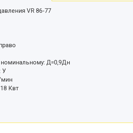
давления VR 86-77
право
 номинальному: Д=0,9Дн
 У
б/мин
18 Квт