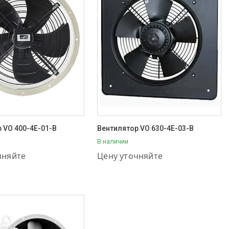
 VO 400-4E-01-B
Вентилятор VO 630-4E-03-B
В наличии
11-57-56
+7 (707) 111-57-56
чняйте
Цену уточняйте