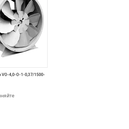
 VO-4,0-О-1-0,37/1500-
11-57-56
чняйте