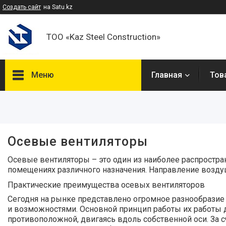
Создать сайт
на Satu.kz
ТОО «Kaz Steel Construction»
Меню
Главная
Тов
Фильтры
Цена
Осевые вентиляторы
В наличии
Осевые вентиляторы – это один из наиболее распростр
Да
9
помещениях различного назначения. Направление воздуш
Практические преимущества осевых вентиляторов
Производитель
Сегодня на рынке представлено огромное разнообразие
Электромотор
6
и возможностями. Основной принцип работы их работы д
противоположной, двигаясь вдоль собственной оси. За