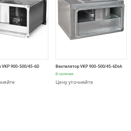
 VKP 900-500/45-6D
Вентилятор VKP 900-500/45-6Dsh
В наличии
11-57-56
+7 (707) 111-57-56
чняйте
Цену уточняйте