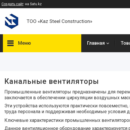
Создать сайт
на Satu.kz
ТОО «Kaz Steel Construction»
Меню
Главная
Тов
Фильтры
Цена
Канальные вентиляторы
В наличии
Промышленные вентиляторы предназначены для перемещ
Да
16
заключается в обеспечении циркуляции воздушных масс,
Эти устройства используются практически повсеместно
Производитель
труда персонала и поддерживая необходимые условия д
Электромотор
1
Ключевые характеристики промышленных вентиляторо
Данное вентиляционное оборудование характеризуется 