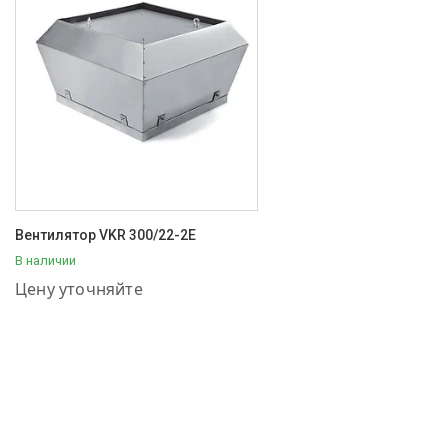
Вентилятор VKR 300/22-2E
В наличии
+7 (707) 111-57-56
Цену уточняйте