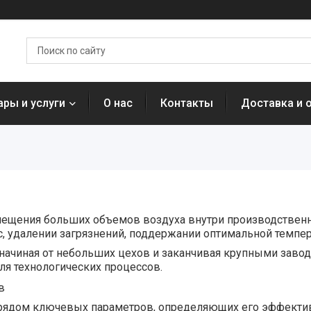
ары и услуги
О нас
Контакты
Доставка и 
ения больших объемов воздуха внутри производственных
 удалении загрязнений, поддержании оптимальной темпера
, начиная от небольших цехов и заканчивая крупными зав
ля технологических процессов.
в
рядом ключевых параметров, определяющих его эффективно