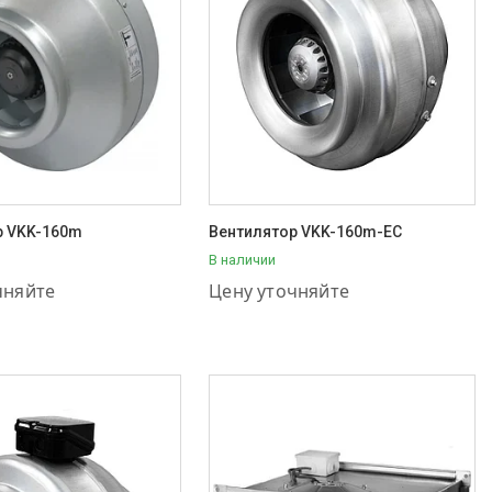
р VKK-160m
Вентилятор VKK-160m-EC
В наличии
11-57-56
+7 (707) 111-57-56
чняйте
Цену уточняйте