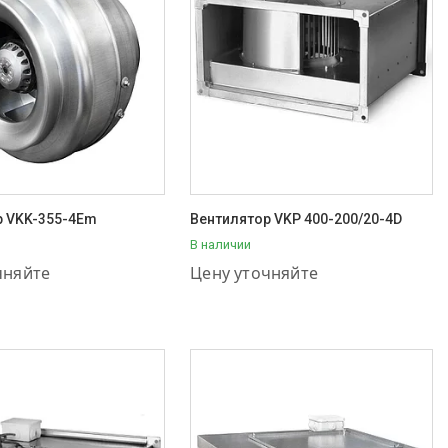
р VKK-355-4Em
Вентилятор VKP 400-200/20-4D
В наличии
11-57-56
+7 (707) 111-57-56
чняйте
Цену уточняйте